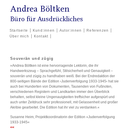
Andrea Böltken
Büro für Ausdrückliches
Startseite
Kund:innen
Autor:innen
Referenzen
Über mich
Kontakt
Souverän und zügig
»Andrea Böltken ist eine hervorragende Lektorin, die ihr
Handwerkszeug – Sprachgefühl, Stilsicherheit und Genauigkeit –
souverän und zügig zu handhaben weiß. Bei der Endredaktion der
800-seitigen Bände der Edition ›Judenverfolgung 1933-1945‹ hat sie
auch bei Hunderten von Dokumenten, Tausenden von Fußnoten,
verschiedenen Registern und Landkarten immer den Überblick
behalten, selbst kleine Ungenauigkeiten treffsicher aufgespürt und
auch unter Zeitdruck sehr professionell, mit Gelassenheit und großer
Akribie gearbeitet. Die Edition hat ihr viel zu verdanken.«
Susanne Heim, Projektkoordinatorin der Edition »Judenverfolgung
1933-1945«
<<